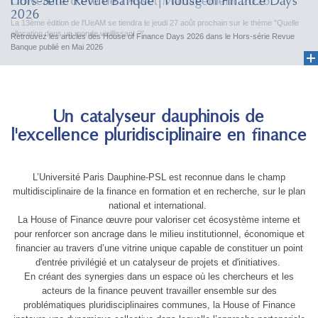
Université d'été de l'Asset Management 2026
Hors-Série Revue Banque | House of Finance Days
2026
La 13ème édition de l'UeAM se tiendra le jeudi 27 août prochain sur le thème "Quelle
allocation dans un monde vieillissant ?"...
Retrouvez les articles des House of Finance Days 2026 dans le Hors-série Revue
Banque publié en Mai 2026
Un catalyseur dauphinois de
l'excellence pluridisciplinaire en finance
L’Université Paris Dauphine-PSL est reconnue dans le champ
multidisciplinaire de la finance en formation et en recherche, sur le plan
national et international.
La House of Finance œuvre pour valoriser cet écosystème interne et
pour renforcer son ancrage dans le milieu institutionnel, économique et
financier au travers d’une vitrine unique capable de constituer un point
d'entrée privilégié et un catalyseur de projets et d'initiatives.
En créant des synergies dans un espace où les chercheurs et les
acteurs de la finance peuvent travailler ensemble sur des
problématiques pluridisciplinaires communes, la House of Finance