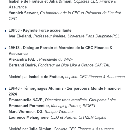
Isabelle de Fraiteur et Julia Dimian
, Copilotes CEC Finance &
Assurance
Yannick Servant,
Co-fondateur de la CEC et Président de l’Institut
CEC
18H53 - Keynote Force accueillante
Ivar Ekeland,
Professeur émérite, Université Paris Dauphine-PSL
19H13 - Dialogue Parrain et Marraine de la CEC Finance &
Assurance
Alexandra PALT,
Présidente du WWF
Bertrand Badré,
Fondateur de Blue Like a Orange CAPITAL
Modéré par
Isabelle de Fraiteur,
copilote CEC Finance & Assurance
19H43 - Témoignages Alumnis - 1er parcours Monde Financier
2024
Emmanuelle NAVE,
Directrice transversalités, Groupama Loire
Emmanuel Parmentier,
Managing Partner, INDEFI
Marc Wormser, DG,
Banque Wormser
Laurence Méhaignerie,
CEO et Partner, CITIZEN Capital
Modéré par
Julia Dimian,
Copilote CEC Finance & Assurance