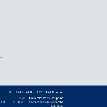
6 | Tél. : 01 44 05 44 05 | Fax : 01 44 05 49 49
© 2015 Université Paris-Dauphine
eAM
HoF Days
Conférences de recherche
Actualités