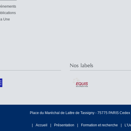
vénements
blications
la Une
Nos labels
Place du Maréchal de Lattre de Tassigny - 75775 PARIS Cedex 1
Accueil
Présentation
Formation et recherche
L'U